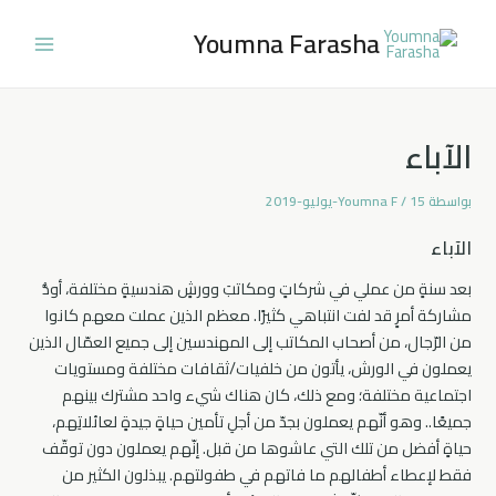
خطي
Youmna Farasha
لى
Main
لمحتوى
Menu
الآباء
بواسطة
15-يوليو-2019
/
Youmna F
الآباء
بعد سنةٍ من عملي في شركاتٍ ومكاتبَ وورشٍ هندسيةٍ مختلفة، أودُّ
مشاركة أمرٍ قد لفت انتباهي كثيرًا. معظم الذين عملت معهم كانوا
من الرّجال، من أصحاب المكاتب إلى المهندسين إلى جميع العمّال الذين
يعملون في الورش، يأتون من خلفيات/ثقافات مختلفة ومستويات
اجتماعية مختلفة؛ ومع ذلك، كان هناك شيء واحد مشترك بينهم
جميعًا.. وهو أنّهم يعملون بجدّ من أجلِ تأمين حياةٍ جيدةٍ لعائلاتِهم،
حياةٍ أفضل من تلك التي عاشوها من قبل. إنّهم يعملون دون توقّف
فقط لإعطاء أطفالهم ما فاتهم في طفولتهم. يبذلون الكثير من