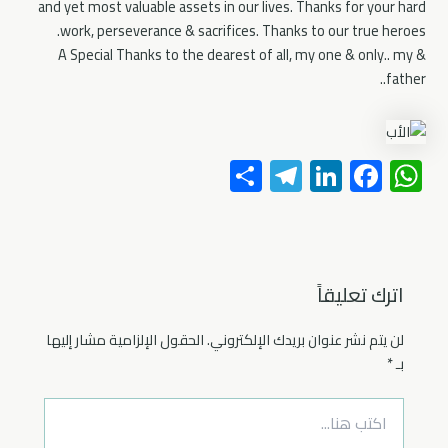
and yet most valuable assets in our lives. Thanks for your hard
work, perseverance & sacrifices. Thanks to our true heroes.
& A Special Thanks to the dearest of all, my one & only.. my
father..
S
Te
Li
F
W
h
le
nk
ac
h
ar
gr
e
e
at
e
a
dI
b
s
m
n
o
A
اترك تعليقاً
ok
p
لن يتم نشر عنوان بريدك الإلكتروني.
الحقول الإلزامية مشار إليها
p
بـ
*
اكتب
هنا...