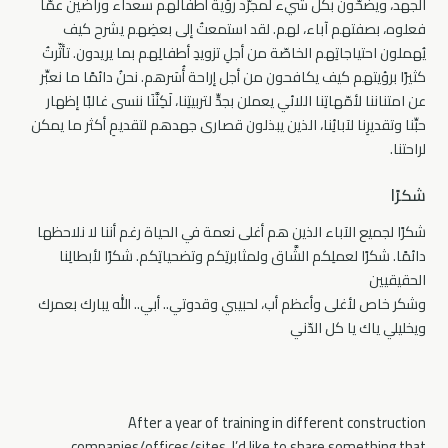
الجهد، ويضحّون بكلّ شيء لمجرّد رؤية أطفالهم سعداء وراضين عمّا
فعلوه، بصفتهم آباء، لهم. لقد استمعتُ إلى بعضِهم يشرح كيف
يُهملون احتياجاتِهم الخاصّة من أجلِ تزويدِ أطفالِهم بما يريدون. تأثّرتُ
كثيرًا برؤيتهم كيف يكافحون من أجل إراحة أُسَرهم. نحنُ دائمًا ما نعبِّر
عن امتناننا لأمّهاتِنا اللائي يعملن بجدٍّ لتربيتِنا، لَكِنَّنَا ننسى غالبًا إظهار
حبِّنا وتقديرِنا لآبائِنا، الذين يبذلون قصارى جهدهم لتقديمِ أكثر ما يمكن
لراحتنا.
شكرًا
شكرًا لجميع الآباء الذين هم أغلى نعمة في الحياة رغم أننا لا نلاحظها
دائمًا. شكرًا لعملِكم الشَّاق ولمثابرتِكم وتضحياتِكم. شكرًا لأبطالِنا
الحقيقيين
وشكر خاص لأغلى وأعظم أب، لحبيبي وقدوتي.. أبي.. الله يبارك بعمرك
ويخليلي ياك يا كل الدّني
After a year of training in different construction
companies/offices/sites, I’d like to share something that