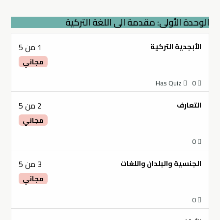
الوحدة الأولى: مقدمة الى اللغة التركية
Lesson
الأبجدية التركية
1 من 5
1
مجاني
of
5
Has Quiz
0
within
Lesson
التعارف
2 من 5
section
2
الوحدة
مجاني
of
الأولى:
5
مقدمة
0
within
الى
Lesson
الجنسية والبلدان واللغات
3 من 5
section
اللغة
3
الوحدة
التركية.
مجاني
of
الأولى:
5
مقدمة
0
within
الى