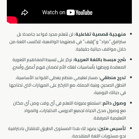
منهجية قصصية تفاعلية:
لن تتعلم مجرد قواعد جامدة؛ بل
سترافق “مراد” و”إيليف” في قصتهما الواقعية، لتكتسب اللغة من
خلال مواقف حياتية حقيقية.
شرح مبسط باللغة العربية:
نركز على تبسيط المفاهيم اللغوية
المعقدة وربطها بأساسيات لغتك الأم لضمان فهم أعمق وأسرع.
تدرج منطقي:
مسار تعليمي منظم يغطي القواعد الأساسية،
النطق الصحيح، وبنية الجملة، مع التركيز على المهارات التي تحتاجها
في حياتك اليومية.
وصول دائم:
استمتع بمرونة التعلم في أي وقت ومن أي مكان
مع وصول مدى الحياة لجميع الدروس، الاختبارات، والمواد
التعليمية المرفقة.
تأسيس متين:
يمهد لك هذا المستوى الطريق للانتقال باحترافية
نحو مستويات اللغة المتقدمة.