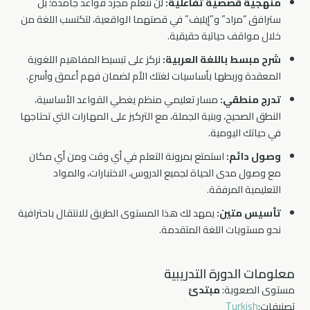
منهجية قصصية تفاعلية:
لن تتعلم مجرد قواعد جامدة؛ بل
سترافق “مراد” و”إيليف” في قصتهما الواقعية، لتكتسب اللغة من
خلال مواقف حياتية حقيقية.
شرح مبسط باللغة العربية:
نركز على تبسيط المفاهيم اللغوية
المعقدة وربطها بأساسيات لغتك الأم لضمان فهم أعمق وأسرع.
تدرج منطقي:
مسار تعليمي منظم يغطي القواعد الأساسية،
النطق الصحيح، وبنية الجملة، مع التركيز على المهارات التي تحتاجها
في حياتك اليومية.
وصول دائم:
استمتع بمرونة التعلم في أي وقت ومن أي مكان
مع وصول مدى الحياة لجميع الدروس، الاختبارات، والمواد
التعليمية المرفقة.
تأسيس متين:
يمهد لك هذا المستوى الطريق للانتقال باحترافية
نحو مستويات اللغة المتقدمة.
معلومات الدورة التدريبية
مستوى الصعوبة:
مبتدئ
تصنيفات:
Turkish